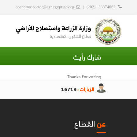
economic-sector@agr-egypt.gov.eg
|
(202) - 33374062
وزارة الزراعة واستصلاح الأراضي
قطاع الشئون الاقتصادية
شارك رأيك
Thanks for voting
الزيارات :
16719
عن
القطاع