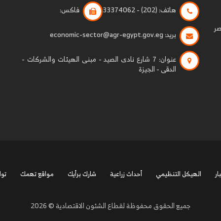
هاتف:
(202) - 33374062
فاكس:
صر
بريد:
economic-sector@agr-egypt.gov.eg
عنوان:
7 شارع نادى الصيد - مبنى الهيئات والشركات -
الدقى - الجيزة
ار
الهيكل التنظيمي
أحداث زراعية
شارك برأيك
مواقع تهمك
توا
جميع الحقوق محفوظة لقطاع الشئون الاقتصادية © 2026