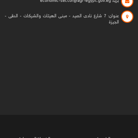
بريد:
economic-sector@agr-egypt.gov.eg
عنوان:
7 شارع نادى الصيد - مبنى الهيئات والشركات - الدقى -
الجيزة