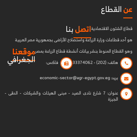
عن
القطاع
اتصل
بنا
قطاع الشئون الاقتصادية
هو أحد قطاعات وزارة الزراعة واستصلاح الأراضى بجمهورية مصر العربية
موقعنا
وهو القطاع المنوط بنشر بيانات أنشطة قطاع الزراعة بمصر
الجغرافي
هاتف:
(202) - 33374062
فاكس:
بريد:
economic-sector@agr-egypt.gov.eg
عنوان:
7 شارع نادى الصيد - مبنى الهيئات والشركات - الدقى -
الجيزة