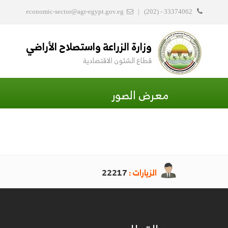
economic-sector@agr-egypt.gov.eg
|
(202) - 33374062
وزارة الزراعة واستصلاح الأراضي
قطاع الشئون الاقتصادية
معرض الصور
الزيارات :
22217