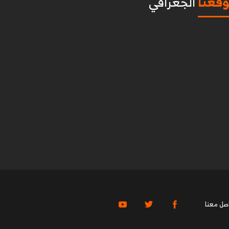
قعنا
الجغرافي
صل معنا