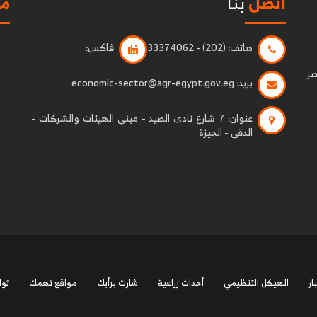
اتصل
بنا
مو
هاتف:
(202) - 33374062
فاكس:
صر
بريد:
economic-sector@agr-egypt.gov.eg
عنوان:
7 شارع نادى الصيد - مبنى الهيئات والشركات -
الدقى - الجيزة
ار
الهيكل التنظيمي
أحداث زراعية
شارك برأيك
مواقع تهمك
توا