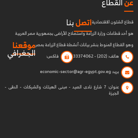
عن
القطاع
اتصل
بنا
قطاع الشئون الاقتصادية
هو أحد قطاعات وزارة الزراعة واستصلاح الأراضى بجمهورية مصر العربية
موقعنا
وهو القطاع المنوط بنشر بيانات أنشطة قطاع الزراعة بمصر
الجغرافي
هاتف:
(202) - 33374062
فاكس:
بريد:
economic-sector@agr-egypt.gov.eg
عنوان:
7 شارع نادى الصيد - مبنى الهيئات والشركات - الدقى -
الجيزة