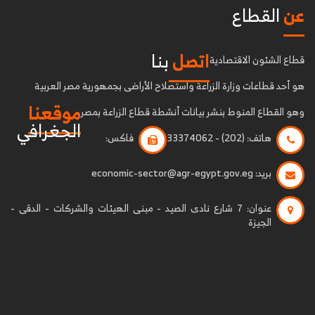
عن
القطاع
اتصل
بنا
قطاع الشئون الاقتصادية
هو أحد قطاعات وزارة الزراعة واستصلاح الأراضى بجمهورية مصر العربية
موقعنا
وهو القطاع المنوط بنشر بيانات أنشطة قطاع الزراعة بمصر
الجغرافي
هاتف:
(202) - 33374062
فاكس:
بريد:
economic-sector@agr-egypt.gov.eg
عنوان:
7 شارع نادى الصيد - مبنى الهيئات والشركات - الدقى -
الجيزة