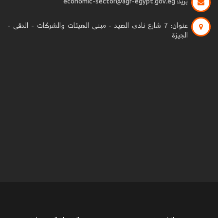
بريد:
economic-sector@agr-egypt.gov.eg
عنوان:
7 شارع نادى الصيد - مبنى الهيئات والشركات - الدقى -
الجيزة