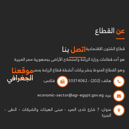
عن
القطاع
اتصل
بنا
قطاع الشئون الاقتصادية
هو أحد قطاعات وزارة الزراعة واستصلاح الأراضى بجمهورية مصر العربية
موقعنا
وهو القطاع المنوط بنشر بيانات أنشطة قطاع الزراعة بمصر
الجغرافي
هاتف:
(202) - 33374062
فاكس:
بريد:
economic-sector@agr-egypt.gov.eg
عنوان:
7 شارع نادى الصيد - مبنى الهيئات والشركات - الدقى -
الجيزة