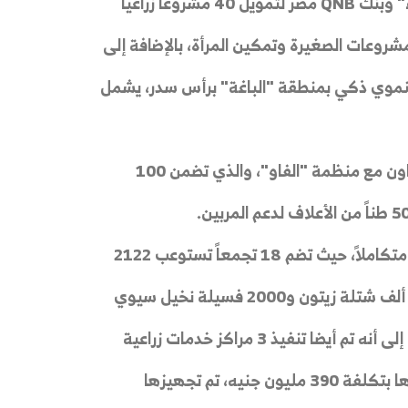
حيث تم توقيع بروتوكول تعاون بين "مركز بحوث الصحراء" وبنك QNB مصر لتمويل 40 مشروعاً زراعيًا
روعات الصغيرة وتمكين المرأة، بالإضافة إلى
 تنموي ذكي بمنطقة "الباغة" برأس سدر، يشمل
واضاف أنه تم أيضا تنفيذ مشروع تعزيز سبل العيش بالتعاون مع منظمة "الفاو"، والذي تضمن 100
أوضح الوزير أن التجمعات الزراعية في سيناء باتت نموذجاً متكاملاً، حيث تضم 18 تجمعاً تستوعب 2122
أسرة على مساحة 11 ألف فدان، وتم دعمهم بتوزيع 350 ألف شتلة زيتون و2000 فسيلة نخيل سيوي
سيتم زراعتها خلال الفترة الحالية، ومخصبات حيوية، لافتا إلى أنه تم أيضا تنفيذ 3 مراكز خدمات زراعية
متكاملة لخدمة التجمعات الزراعية والمناطق المتاخمة لها بتكلفة 390 مليون جنيه، تم تجهيزها