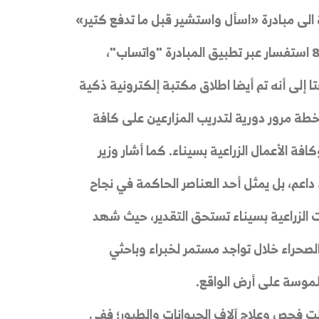
دانية، ذلك بالإضافة الى مبادرة «اسأل واستشير قبل ما تدفع كتير»
والتي قدمت الدعم الفني عبر 220 زيارة وأجابت على 8000 استفسار عبر تطبيق المبادرة "واتساب"،
م تعليمية و50 نشرة علمية. لافتا إلى أنه تم أيضا اطلاق مكتبة إلكترونية ذكية
ذ خطة مرور دورية لتدريب المزارعين على كافة
فة الأعمال الزراعية بسيناء. كما أشار وزير
 داعم، بل يمثل أحد العناصر الحاكمة في نجاح
ات الزراعية بسيناء تستحق التقدير، حيث شهد
لصحراء خلال تواجد مستمر لخبراء وباحثي
لموسة على أرض الواقع.
لت فحص وعلاج آلاف الحيوانات والطيور؛ ففي