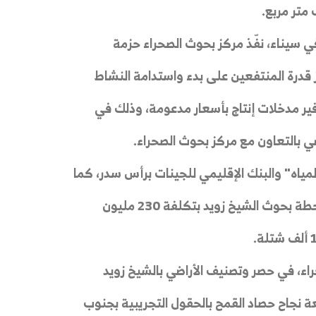
في سيناء، نفّذ مركز بحوث الصحراء حزمة
 قدرة المنتفعين على بدء واستدامة النشاط
فير مدخلات إنتاج بأسعار مدعومة، وذلك في
اضي بالتعاون مع مركز بحوث الصحراء.
 المياه" والبنك الإقليمي للجينات برأس سدر، كما
تم التعاقد مع "شركة المقاولون العرب" لإعادة تأهيل محطة بحوث الشيخ زويد بتكلفة 230 مليون
راء، في حصر وتصنيف الأراضي بالشيخ زويد
 نجاح حصاد القمح بالحقول التجريبية بجنوب