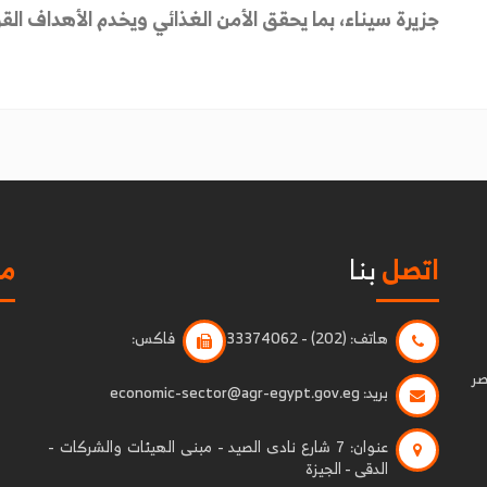
جزيرة سيناء، بما يحقق الأمن الغذائي ويخدم الأهداف الق
اتصل
بنا
مو
هاتف:
(202) - 33374062
فاكس:
صر
بريد:
economic-sector@agr-egypt.gov.eg
عنوان:
7 شارع نادى الصيد - مبنى الهيئات والشركات -
الدقى - الجيزة