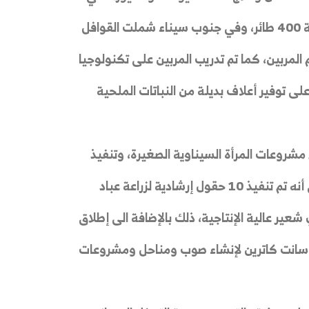
شمال سيناء تم فحص 448 رأساً وعلاج 192 حالة ومتابعة 400 طائر، وفي جنوب سيناء شملت القوافل
المربين، كما تم تدريب المربين على تكنولوجيا
لى العمل على توفير أعلاف بديلة من النباتات الملحية
صيص 5 ملايين جنيه لدعم مشروعات المرأة السيناوية الصغيرة، وتنفيذ
دورات تدريبية بالشيخ زويد لتمكينها اقتصادياً، مشيرا إلى أنه تم تنفيذ 10 حقول إرشادية لزراعة عباد
بسيناء، ودعم 250 مزارعاً بتقاوي شعير عالية الإنتاجية، ذلك بالإضافة الى إطلاق
ن وسانت كاترين لإنشاء صوب ومناحل ومشروعات