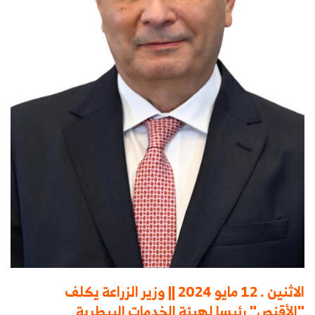
الاثنين . 12 مايو 2024 || وزير الزراعة يكلف
"الأقنص" رئيسا لهيئة الخدمات البيطرية