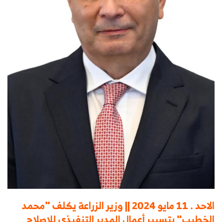
الاحد . 11 مايو 2024 || وزير الزراعة يكلف "محمد
الخطيب" بتسيير أعمال المدير التنفيذي للإصلاح