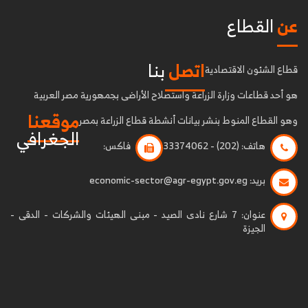
عن
القطاع
اتصل
بنا
قطاع الشئون الاقتصادية
هو أحد قطاعات وزارة الزراعة واستصلاح الأراضى بجمهورية مصر العربية
موقعنا
وهو القطاع المنوط بنشر بيانات أنشطة قطاع الزراعة بمصر
الجغرافي
هاتف:
(202) - 33374062
فاكس:
بريد:
economic-sector@agr-egypt.gov.eg
عنوان:
7 شارع نادى الصيد - مبنى الهيئات والشركات - الدقى -
الجيزة